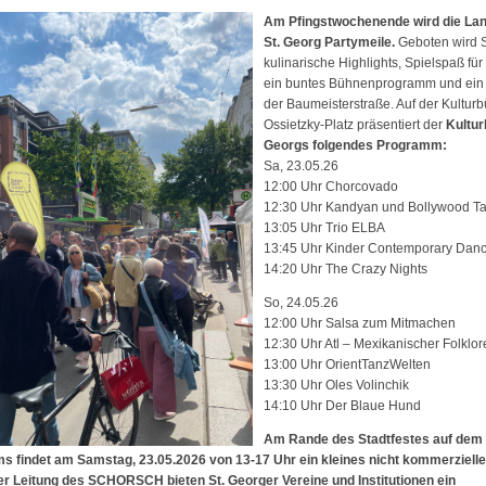
Am Pfingstwochenende wird die Lan
St. Georg Partymeile.
Geboten wird
S
kulinarische Highlights, Spielspaß für
ein buntes Bühnenprogramm und ein 
der Baumeisterstraße. Auf der Kultur
Ossietzky-Platz präsentiert der
Kultur
Georgs folgendes
Programm:
Sa, 23.05.26
12:00 Uhr Chorcovado
12:30 Uhr Kandyan und Bollywood T
13:05 Uhr Trio ELBA
13:45 Uhr Kinder Contemporary Dan
14:20 Uhr The Crazy Nights
So, 24.05.26
12:00 Uhr Salsa zum Mitmachen
12:30 Uhr Atl – Mexikanischer Folklor
13:00 Uhr OrientTanzWelten
13:30 Uhr Oles Volinchik
14:10 Uhr Der Blaue Hund
Am Rande des Stadtfestes auf dem 
s findet am Samstag, 23.05.2026 von 13-17 Uhr ein kleines nicht kommerzielle
der Leitung des SCHORSCH bieten St. Georger Vereine und Institutionen ein