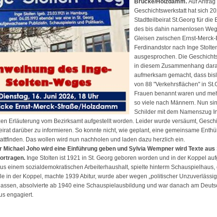
Brücke/Holzdamm.
Auf Antrag
Geschichtswerkstatt hat sich 2
Stadtteilbeirat St.Georg für di
des bis dahin namenlosen Weg
Gleisen zwischen Ernst-Merck-
Ferdinandstor nach Inge Stolte
ausgesprochen. Die Geschichtsw
in diesem Zusammenhang dara
aufmerksam gemacht, dass bisl
von 88 "Verkehrsflächen" in St
Frauen benannt waren und meh
so viele nach Männern. Nun si
Schilder mit dem Namenszug In
zen Erläuterung vom Bezirksamt aufgestellt worden. Leider wurde versäumt, Geschi
beirat darüber zu informieren. So konnte nicht, wie geplant, eine gemeinsame Enth
attfinden. Das wollen wird nun nachholen und laden dazu herzlich ein.
r Michael Joho wird eine Einführung geben und Sylvia Wempner wird Texte aus 
vortragen.
Inge Stolten ist 1921 in St. Georg geboren worden und in der Koppel a
us einem sozialdemokratischen Arbeiterhaushalt, spielte hinterm Schauspielhaus, 
 in der Koppel, machte 1939 Abitur, wurde aber wegen „politischer Unzuverlässigk
assen, absolvierte ab 1940 eine Schauspielausbildung und war danach am Deut
s engagiert.