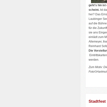
geht's hin ist
scheint.
Ist d
her? Das Erns
Laubinger Sen
auf die Bühne
für die Zukunf
sie ans Einge
einlädt zum M
Allemeyer, Il
Reinhard Solt
Die Vorstellu
Eintrittskart
werden.
Zum Motiv: Di
Foto©Hartmut
Stadtfest