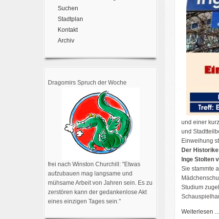
Suchen
Stadtplan
Kontakt
Archiv
Dragomirs Spruch der Woche
und einer kur
und Stadtteil
Einweihung st
Der Historike
Inge Stolten 
frei nach Winston Churchill: "Etwas
Sie stammte a
aufzubauen mag langsame und
Mädchenschule
mühsame Arbeit von Jahren sein. Es zu
Studium zugel
zerstören kann der gedankenlose Akt
Schauspielhau
eines einzigen Tages sein."
Weiterlesen ...