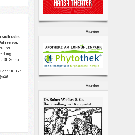
Anzeige
stellt seine
Jahres vor.
re und
meldung
e St. Georg
der Str. 36 /
@p36-
Anzeige