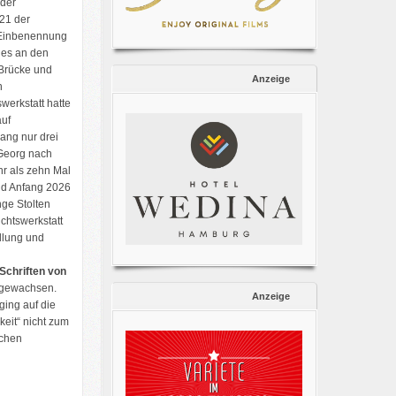
 der
021 der
e Einbenennung
es an den
Brücke und
Anzeige
n
erkstatt hatte
uf
ang nur drei
.Georg nach
r als zehn Mal
nd Anfang 2026
ge Stolten
chtswerkstatt
üllung und
Schriften von
ufgewachsen.
Anzeige
ging auf die
eit“ nicht zum
schen