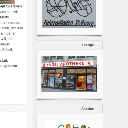
Kopf zu stehen
o kommen wir
 Marta
Innen nennen,
üchten, der nun
risch gehen
ill, der
 Jürgen
Anzeige
 Schult,
tatt.
.de
gebucht
Anzeige