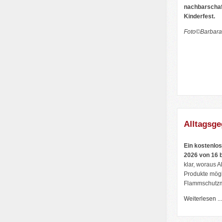
nachbarschaf
Kinderfest.
Foto©Barbara 
Alltagsge
Ein kostenlos
2026 von 16 b
klar, woraus A
Produkte mögl
Flammschutzmi
Weiterlesen ...