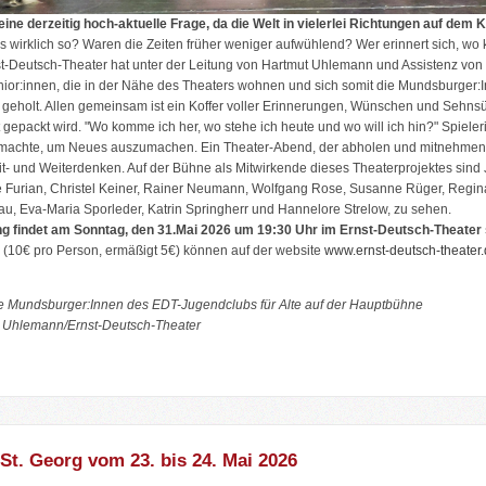
 eine derzeitig hoch-aktuelle Frage, da die Welt in vielerlei Richtungen auf dem 
as wirklich so? Waren die Zeiten früher weniger aufwühlend? Wer erinnert sich, w
t-Deutsch-Theater hat unter der Leitung von Hartmut Uhlemann und Assistenz von
ior:innen, die in der Nähe des Theaters wohnen und sich somit die Mundsburger:
 geholt. Allen gemeinsam ist ein Koffer voller Erinnerungen, Wünschen und Sehns
t gepackt wird. "Wo komme ich her, wo stehe ich heute und wo will ich hin?" Spiele
machte, um Neues auszumachen. Ein Theater-Abend, der abholen und mitnehmen w
it- und Weiterdenken. Auf der Bühne als Mitwirkende dieses Theaterprojektes sind
se Furian, Christel Keiner, Rainer Neumann, Wolfgang Rose, Susanne Rüger, Regina
au, Eva-Maria Sporleder, Katrin Springherr und Hannelore Strelow, zu sehen.
ng findet am Sonntag, den 31.Mai 2026 um 19:30 Uhr im Ernst-Deutsch-Theater s
en (10€ pro Person, ermäßigt 5€) können auf der website
www.ernst-deutsch-theater
e Mundsburger:Innen des EDT-Jugendclubs für Alte auf der Hauptbühne
 Uhlemann/Ernst-Deutsch-Theater
 St. Georg vom 23. bis 24. Mai 2026