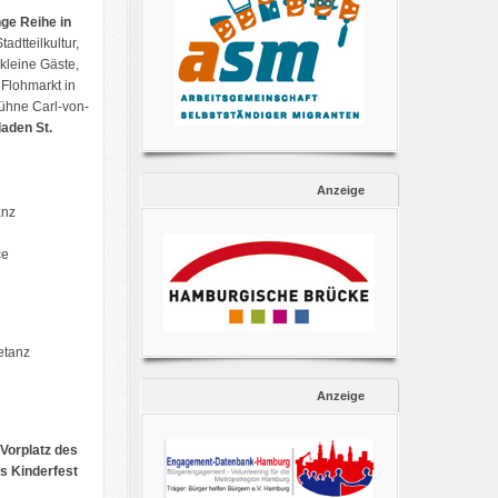
ge Reihe in
tadtteilkultur,
 kleine Gäste,
Flohmarkt in
bühne Carl-von-
laden St.
Anzeige
anz
ce
etanz
Anzeige
Vorplatz des
s Kinderfest