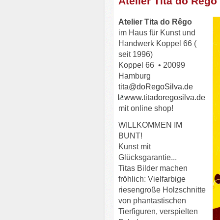
Atelier Tita do Rêgo
Atelier Tita do Rêgo
im Haus für Kunst und
Handwerk Koppel 66 (
seit 1996)
Koppel 66 • 20099
Hamburg
tita@doRegoSilva.de
www.titadoregosilva.de
mit online shop!
WILLKOMMEN IM
BUNT!
Kunst mit
Glücksgarantie...
Titas Bilder machen
fröhlich: Vielfarbige
riesengroße Holzschnitte
von phantastischen
Tierfiguren, verspielten