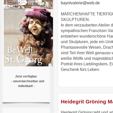
bayolvalerie@web.de
MÄRCHENHAFTE TIERFI
SKULPTUREN.
In dem verzauberten Atelier d
sympathischen Französin Val
entstehen wunderschöne H
und Skulpturen, jede ein Unik
Phantasievolle Wesen, Drac
sind Teil ihrer Welt genauso
weiße Wölfe und majestätisc
Porträt ihres Lieblingstiers. 
Geschenk fürs Leben.
Jetzt verfügbar
- unverwechselbar und
individuell -
Heidegrit Gröning M
Heidegrit Gröning lebt und arb