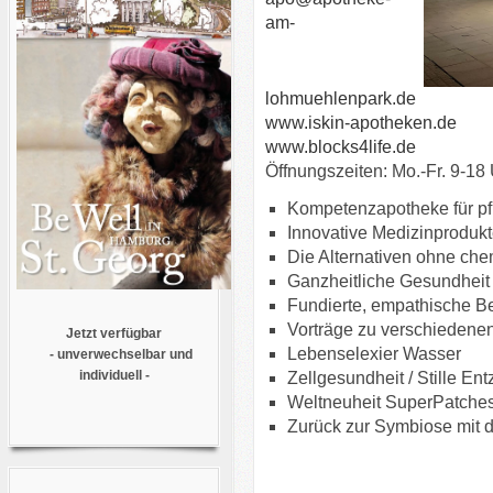
am-
lohmuehlenpark.de
www.iskin-apotheken.de
www.blocks4life.de
Öffnungszeiten: Mo.-Fr. 9-18
Kompetenzapotheke für pf
Innovative Medizinprodukt
Die Alternativen ohne che
Ganzheitliche Gesundheit i
Fundierte, empathische B
Vorträge zu verschieden
Jetzt verfügbar
Lebenselexier Wasser
- unverwechselbar und
individuell -
Zellgesundheit / Stille En
Weltneuheit SuperPatche
Zurück zur Symbiose mit de