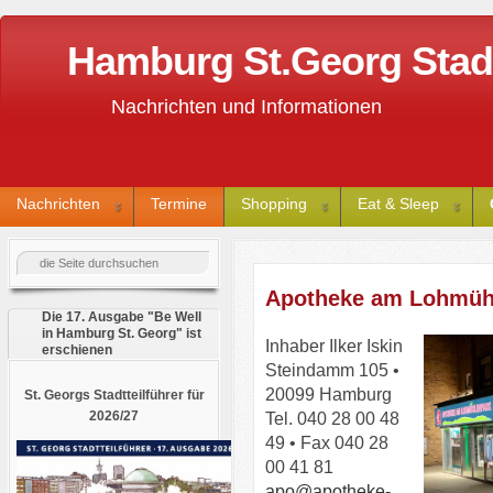
Hamburg St.Georg Stadtt
Nachrichten und Informationen
Nachrichten
Termine
Shopping
Eat & Sleep
Apotheke am Lohmüh
Die 17. Ausgabe "Be Well
in Hamburg St. Georg" ist
Inhaber Ilker Iskin
erschienen
Steindamm 105 •
20099 Hamburg
St. Georgs Stadtteilführer für
2026/27
Tel. 040 28 00 48
49 • Fax 040 28
00 41 81
apo@apotheke-