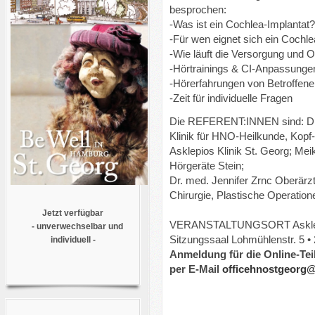
besprochen:
-Was ist ein Cochlea-Implantat
-Für wen eignet sich ein Cochle
-Wie läuft die Versorgung und 
-Hörtrainings & CI-Anpassunge
-Hörerfahrungen von Betroffen
-Zeit für individuelle Fragen
Die REFERENT:INNEN sind: Dr. 
Klinik für HNO-Heilkunde, Kopf-
Asklepios Klinik St. Georg; Mei
Hörgeräte Stein;
Dr. med. Jennifer Zrnc Oberärzt
Chirurgie, Plastische Operation
Jetzt verfügbar
VERANSTALTUNGSORT Asklepios
- unverwechselbar und
Sitzungssaal Lohmühlenstr. 5 • 
individuell -
Anmeldung für die Online-Te
per E-Mail
officehnostgeorg